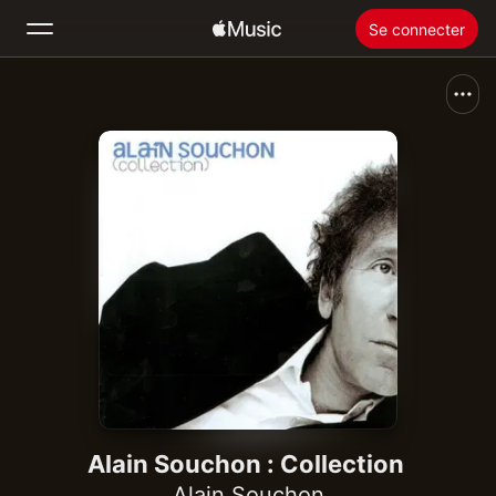
Se connecter
Rechercher
Accueil
Nouveautés
Installer Apple Music
Radio
Alain Souchon : Collection
Alain Souchon