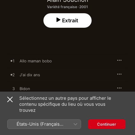
Variété française · 2001
Extrait
1
Allo maman bobo
2
J'ai dix ans
3
Bidon
Sélectionnez un autre pays pour afficher le
4
Jamais content
contenu spécifique du lieu où vous vous
trouvez
5
On avance
États-Unis (Français
Continuer
France)
6
Y'a d'la rumba dans l'air