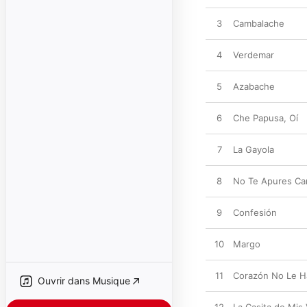
3
Cambalache
4
Verdemar
5
Azabache
6
Che Papusa, Oí
7
La Gayola
8
No Te Apures Ca
9
Confesión
10
Margo
11
Corazón No Le H
Ouvrir dans Musique