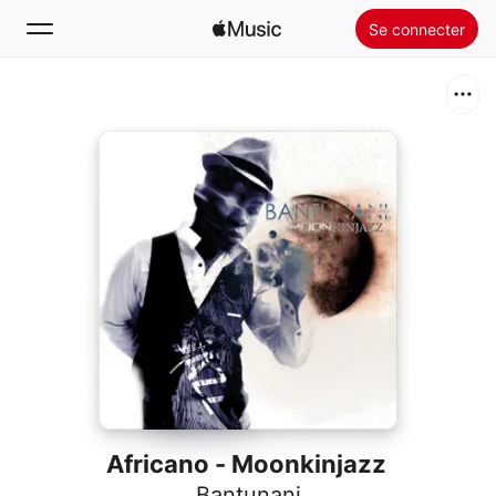
Se connecter
Rechercher
Accueil
Nouveautés
Installer Apple Music
Radio
Africano - Moonkinjazz
Bantunani