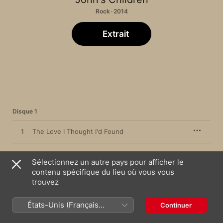
Rock · 2014
Extrait
Disque 1
1
The Love I Thought I'd Found
2
Strange Affair
Sélectionnez un autre pays pour afficher le
contenu spécifique du lieu où vous vous
3
Just What You Want - Just What You'll Get
trouvez
4
But She's Mine
États-Unis (Français
Continuer
France)