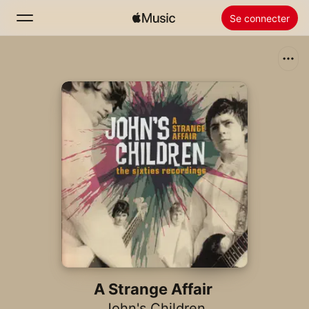
Se connecter
Rechercher
Accueil
Nouveautés
Installer Apple Music
Radio
A Strange Affair
John's Children