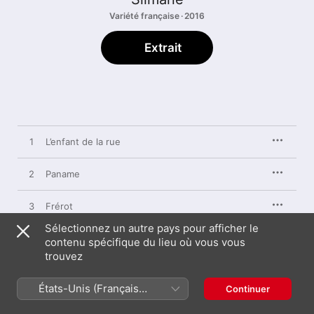
Variété française · 2016
Extrait
1
L’enfant de la rue
2
Paname
3
Frérot
Sélectionnez un autre pays pour afficher le
4
Adieu
contenu spécifique du lieu où vous vous
trouvez
5
On s'en fout
États-Unis (Français
Continuer
France)
6
Je serai là