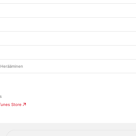
 Herääminen
s
iTunes Store