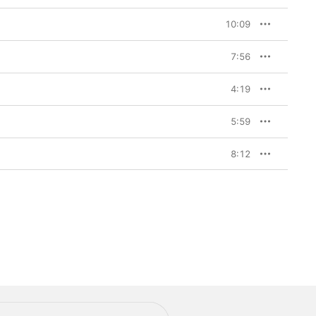
10:09
7:56
4:19
5:59
8:12