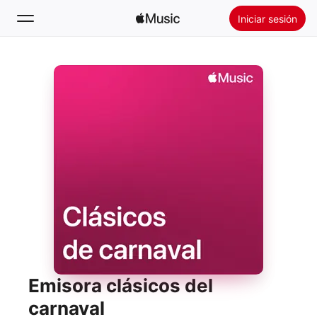
Iniciar sesión
Buscar
Inicio
Novedades
Instalar Apple Music
Radio
Emisora clásicos del
carnaval