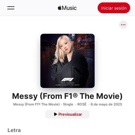
Iniciar sesión
Buscar
Inicio
Novedades
Instalar Apple Music
Radio
Messy (From F1® The Movie)
Messy (From F1® The Movie) - Single
ROSÉ
8 de mayo de 2025
Previsualizar
Letra