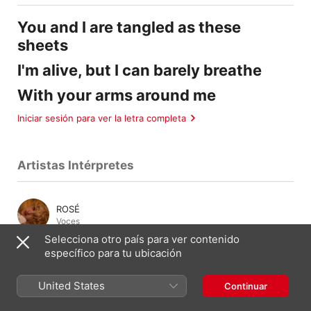
You and I are tangled as these
sheets
I'm alive, but I can barely breathe
With your arms around me
Iniciar sesión para ver la letra completa
Artistas Intérpretes
ROSÉ
Voces
Selecciona otro país para ver contenido
específico para tu ubicación
Composición Y Letra
United States
Continuar