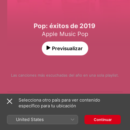
Pop: éxitos de 2019
Apple Music Pop
Previsualizar
Las canciones más escuchadas del año en una sola playlist.
Canción
Duración
Blinding Lights
Selecciona otro país para ver contenido
The Weeknd
específico para tu ubicación
Sucker
Jonas Brothers
United States
Continuar
Old Town Road (feat. Billy Ray Cyrus) [Remix]