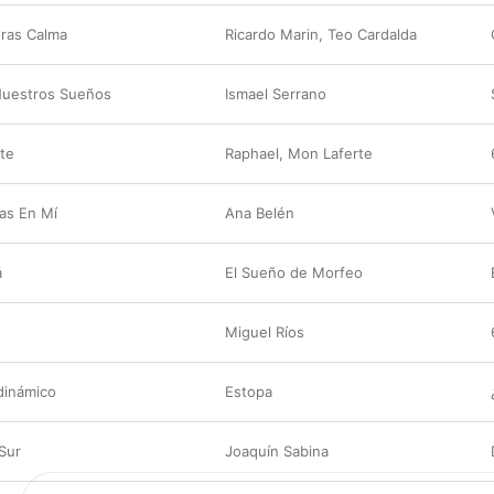
ras Calma
Ricardo Marin
,
Teo Cardalda
uestros Sueños
Ismael Serrano
te
Raphael
,
Mon Laferte
as En Mí
Ana Belén
á
El Sueño de Morfeo
Miguel Ríos
dinámico
Estopa
Sur
Joaquín Sabina