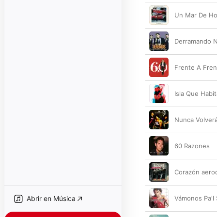
Un Mar De Ho
Derramando N
Frente A Fren
Isla Que Habit
Nunca Volver
60 Razones
Corazón aero
Abrir en Música
Vámonos Pa'l 