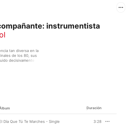
compañante: instrumentista
ol
cia tan diversa en la 
ales de los 80, sus 
buido decisivamente a 
o Joaquín Sabina o 
hael y artistas que, 
la música de raíces 
Duración
Álbum
El Día Que Tú Te Marches - Single
3:28