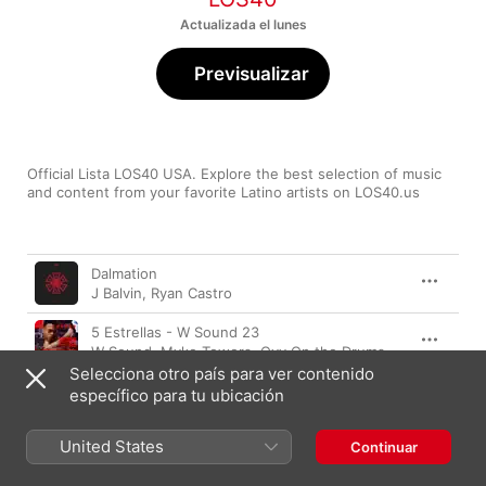
Actualizada el lunes
Previsualizar
Official Lista LOS40 USA. Explore the best selection of music 
and content from your favorite Latino artists on LOS40.us
Canción
Duración
Dalmation
J Balvin
,
Ryan Castro
5 Estrellas - W Sound 23
W Sound
,
Myke Towers
,
Ovy On the Drums
Selecciona otro país para ver contenido
Gata Oficial
específico para tu ubicación
Hamilton
,
DFZM
United States
Continuar
CULE POCO (sirena_besarico_costeña)
ARIA VEGA