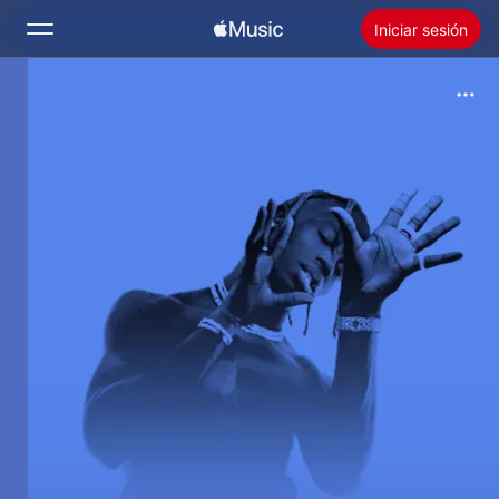
Iniciar sesión
Buscar
Inicio
Novedades
Instalar Apple Music
Radio