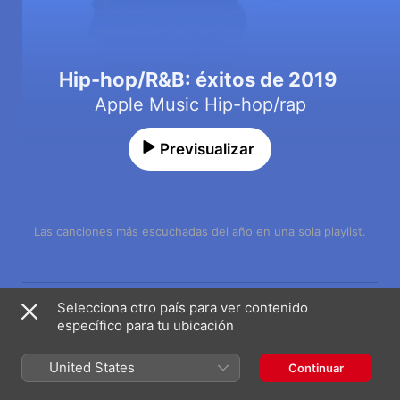
Hip-hop/R&B: éxitos de 2019
Apple Music Hip-hop/rap
Previsualizar
Las canciones más escuchadas del año en una sola playlist.
Canción
Duración
HIGHEST IN THE ROOM
Selecciona otro país para ver contenido
Travis Scott
específico para tu ubicación
No Guidance (feat. Drake)
Chris Brown
United States
Continuar
EARFQUAKE