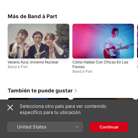
Más de Band à Part
Verano Azul, Invierno Nuclear
Cómo Hablar Con Chicas En Las
Band à Part
Fiestas
Band à Part
También te puede gustar
Selecciona otro país para ver contenido
específico para tu ubicación
United States
Continuar
HIT ME HARD AND SOFT
Semi-Charmed Life (Live from