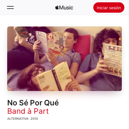
Iniciar sesión
Buscar
Inicio
Novedades
Instalar Apple Music
Radio
No Sé Por Qué
Band à Part
ALTERNATIVA · 2010