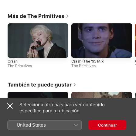
Más de The Primitives
Crash
Crash (The '95 Mix)
The Primitives
The Primitives
También te puede gustar
Selecciona otro país para ver contenido
específico para tu ubicación
United States
Continuar
Ares
Idílico
Destripando la Historia
Pol Granch