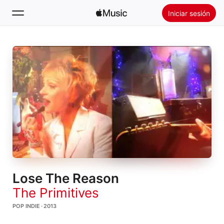
Iniciar sesión
Buscar
Inicio
Novedades
Instalar Apple Music
Radio
Lose The Reason
The Primitives
POP INDIE · 2013