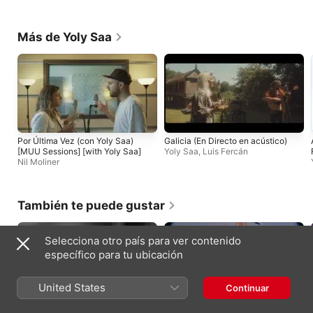
Más de Yoly Saa
Por Última Vez (con Yoly Saa)
Galicia (En Directo en acústico)
[MUU Sessions] [with Yoly Saa]
Yoly Saa
,
Luis Fercán
Nil Moliner
También te puede gustar
Selecciona otro país para ver contenido
específico para tu ubicación
United States
Continuar
petal in the pavement
you seem pretty sad for a girl so in