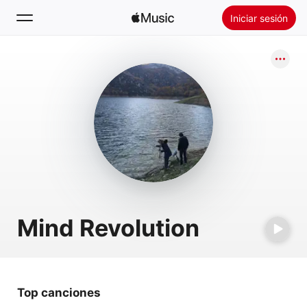
Iniciar sesión
Buscar
Inicio
Novedades
Instalar Apple Music
Radio
Mind Revolution
Top canciones