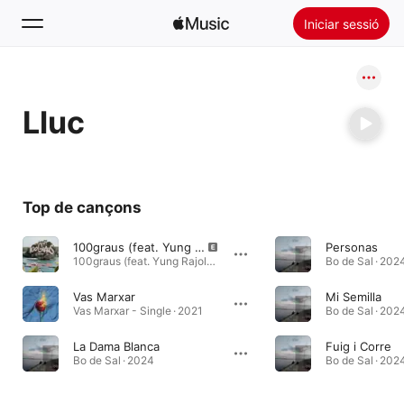
Iniciar sessió
Busca
Lluc
Inici
Novetats
Instal·lar l’Apple Music
Top de cançons
Ràdio
100graus (feat. Yung Rajola & Rito SKR & Noxtorn) [Remix]
Personas
100graus (feat. Yung Rajola & Rito SKR & Noxtorn) [Remix] - Single · 2021
Bo de Sal · 202
Vas Marxar
Mi Semilla
Vas Marxar - Single · 2021
Bo de Sal · 202
La Dama Blanca
Fuig i Corre
Bo de Sal · 2024
Bo de Sal · 202