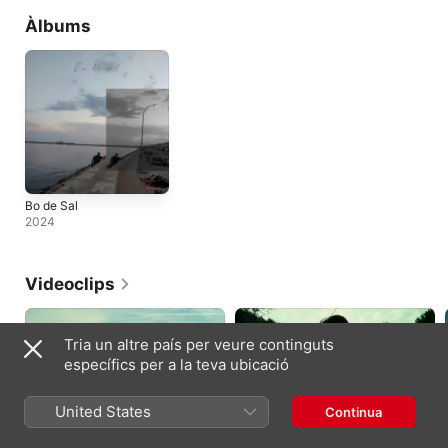
Àlbums
Bo de Sal
2024
Videoclips
Tria un altre país per veure continguts
específics per a la teva ubicació
United States
Continua
REAL
TEMPESTA
2025
2024