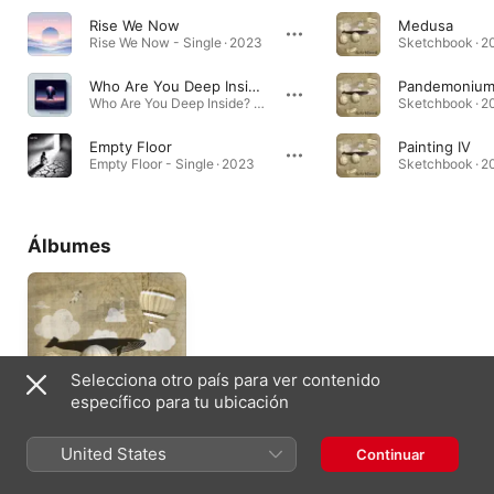
Rise We Now
Medusa
Rise We Now - Single · 2023
Sketchbook · 2
Who Are You Deep Inside?
Pandemoniu
Who Are You Deep Inside? - Single · 2023
Sketchbook · 2
Empty Floor
Painting IV
Empty Floor - Single · 2023
Sketchbook · 2
Álbumes
Selecciona otro país para ver contenido
específico para tu ubicación
Sketchbook
United States
Continuar
2022