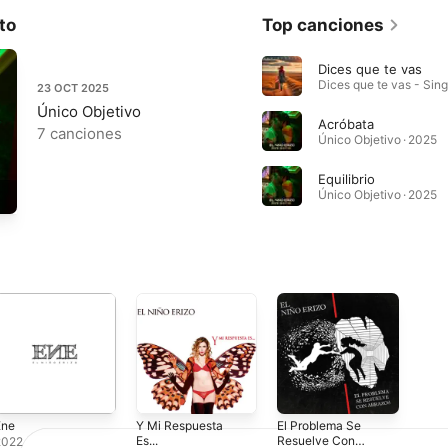
to
Top canciones
Dices que te vas
Dices que te vas - Sing
23 OCT 2025
Único Objetivo
Acróbata
7 canciones
Único Objetivo · 2025
Equilibrio
Único Objetivo · 2025
Ene
Y Mi Respuesta
El Problema Se
Es...
Resuelve Con
2022