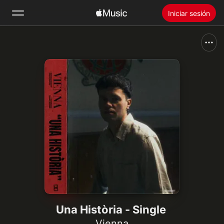
Iniciar sesión
Buscar
Inicio
Novedades
Instalar Apple Music
Radio
Una Història - Single
Vienna