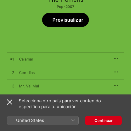
Pop · 2007
Previsualizar
1
Calamar
2
Cen días
3
Mr. Vai Mal
4
Monumentos
Selecciona otro país para ver contenido
específico para tu ubicación
5
Mira Por Ti
United States
Continuar
6
Opositora