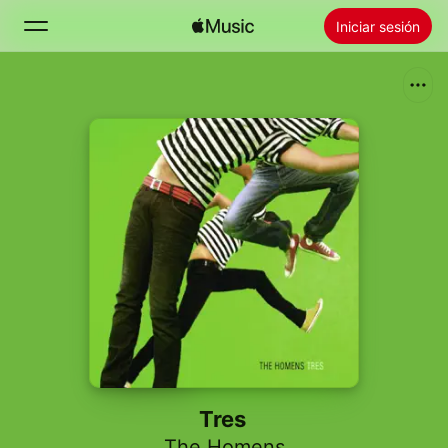
Iniciar sesión
Buscar
Inicio
Novedades
Instalar Apple Music
Radio
Tres
The Homens