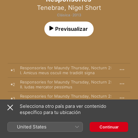
Tenebrae
,
Nigel Short
Clásica · 2013
Previsualizar
Responsories for Maundy Thursday, Nocturn 2:
1
I. Amicus meus osculi me tradidit signa
Responsories for Maundy Thursday, Nocturn 2:
2
II. Iudas mercator pessimus
Responsories for Maundy Thursday, Nocturn 2:
3
III. Unus ex discipulis meis tradet me hodie
Selecciona otro país para ver contenido
Responsories for Maundy Thursday, Nocturn 3:
específico para tu ubicación
4
I. Eram quasi agnus innocens
Responsories for Maundy Thursday, Nocturn 3:
United States
5
Continuar
II. Una hora non potuistis vigilare mecum