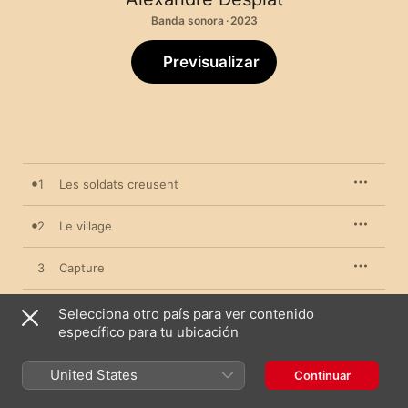
Banda sonora · 2023
Previsualizar
1
Les soldats creusent
2
Le village
3
Capture
4
Arrivée en France
Selecciona otro país para ver contenido
específico para tu ubicación
5
Sous la pluie
United States
Continuar
6
Adama