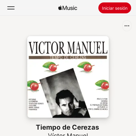
Iniciar sesión
Buscar
Inicio
Novedades
Instalar Apple Music
Radio
Tiempo de Cerezas
Víctor Manuel