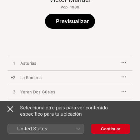
Pop · 1989
Previsualizar
1
Asturias
2
La Romeria
3
Yeren Dos Güajes
4
Cuelebre
Selecciona otro país para ver contenido
específico para tu ubicación
5
María Coraje
United States
Continuar
6
Paxarinos