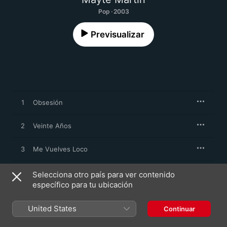
Pop · 2003
Previsualizar
1
Obsesión
2
Veinte Años
3
Me Vuelves Loco
4
Cómo Fue
Selecciona otro país para ver contenido
específico para tu ubicación
5
Corazón Loco
United States
Continuar
6
Te Extraño