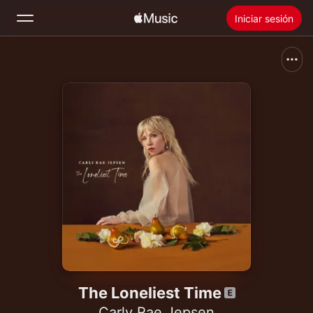
Iniciar sesión
Buscar
Inicio
Novedades
Instalar Apple Music
Radio
The Loneliest Time
Carly Rae Jepsen