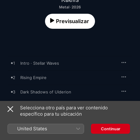
Metal · 2026
Previsualizar
1
Intro · Stellar Waves
2
Rising Empire
3
Dark Shadows of Ulderion
4
Strength of Sianark
Selecciona otro país para ver contenido
específico para tu ubicación
5
Atalaya
United States
Continuar
6
Omen