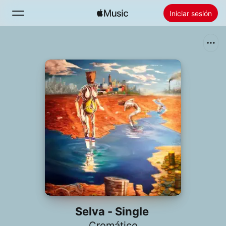
Iniciar sesión
Buscar
Inicio
Novedades
Instalar Apple Music
Radio
Selva - Single
Cromático