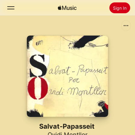
Sign In
Search
Home
New
Install Apple Music
Radio
Salvat-Papasseit
Ovidi Montllor