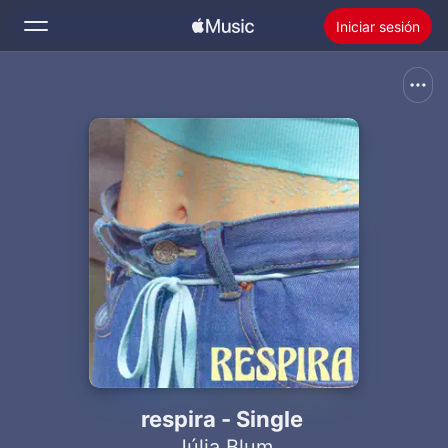
Iniciar sesión
Buscar
Inicio
Novedades
Instalar Apple Music
Radio
respira - Single
Júlia Blum