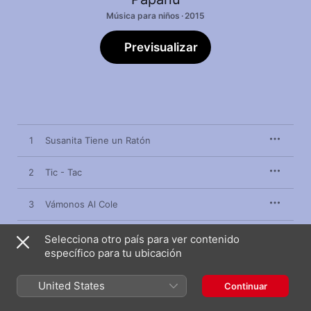
Música para niños · 2015
Previsualizar
1
Susanita Tiene un Ratón
2
Tic - Tac
3
Vámonos Al Cole
4
A La Fila
Selecciona otro país para ver contenido
específico para tu ubicación
5
De La a a La U
United States
Continuar
6
El Auto Feo