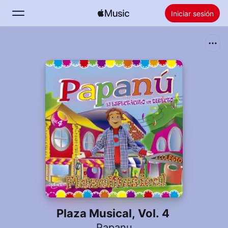
Iniciar sesión
Buscar
Inicio
Novedades
Instalar Apple Music
Radio
Plaza Musical, Vol. 4
Papanu