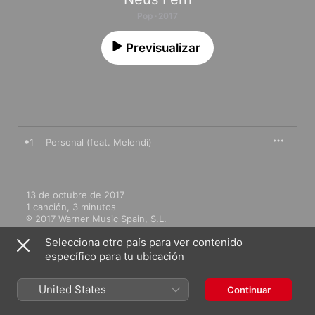
Pop · 2017
Previsualizar
1
Personal (feat. Melendi)
13 de octubre de 2017

1 canción, 3 minutos

℗ 2017 Warner Music Spain, S.L.
Selecciona otro país para ver contenido
específico para tu ubicación
United States
Continuar
Más de Neus Ferri