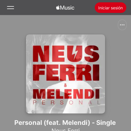
Iniciar sesión
Buscar
Inicio
Novedades
Instalar Apple Music
Radio
Personal (feat. Melendi) - Single
Neus Ferri