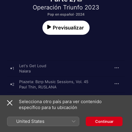
Operación Triunfo 2023
Pop en español · 2024
Previsualizar
Let's Get Loud
1
Naiara
Ptazeta: Bzrp Music Sessions, Vol. 45
2
Paul Thin
,
RUSLANA
¿Y Cómo Es Él?
3
Selecciona otro país para ver contenido
Cris Helia
específico para tu ubicación
River Deep, Mountain High
4
Bea Fernandez
United States
Continuar
Golden Hour