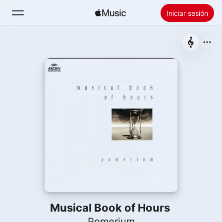
Iniciar sesión
Buscar
Inicio
Novedades
Instalar Apple Music
Radio
Musical Book of Hours
Pomerium