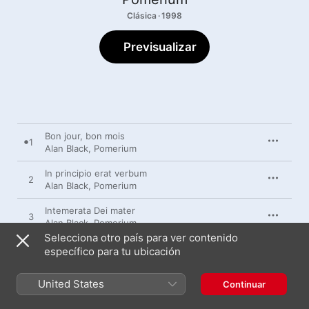
Clásica · 1998
Previsualizar
Bon jour, bon mois
1
Alan Black
,
Pomerium
In principio erat verbum
2
Alan Black
,
Pomerium
Intemerata Dei mater
3
Alan Black
,
Pomerium
Selecciona otro país para ver contenido
Ave maris stella
específico para tu ubicación
4
Alan Black
,
Pomerium
United States
Continuar
Magnificat sexti toni
5
Alan Black
,
Pomerium