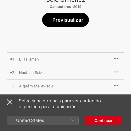
Cantautores · 2019
Previsualizar
1
El Talismán
2
Hasta la Raíz
3
Alguém Me Avisou
4
El Pescador
Selecciona otro país para ver contenido
específico para tu ubicación
5
Me Equivoqué
United States
Continuar
6
El Último Vals