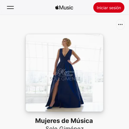
Iniciar sesión
Buscar
Inicio
Novedades
Instalar Apple Music
Radio
Mujeres de Música
Sole Giménez