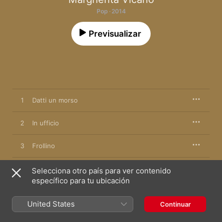
Pop · 2014
Previsualizar
1
Datti un morso
2
In ufficio
3
Frollino
4
Al vernissage
Selecciona otro país para ver contenido
específico para tu ubicación
5
Il sirenetto
United States
Continuar
6
Per un bacio