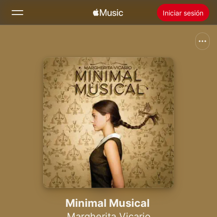
Iniciar sesión
Buscar
Inicio
Novedades
Instalar Apple Music
Radio
Minimal Musical
Margherita Vicario