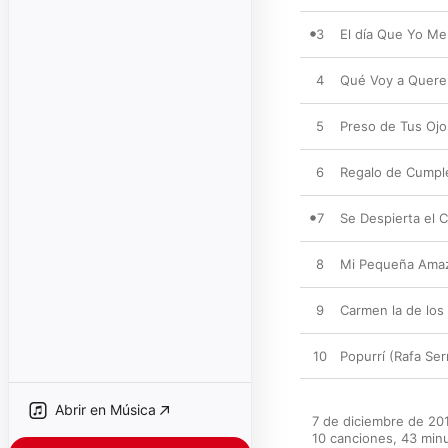
3
El día Que Yo M
4
Qué Voy a Querer
5
Preso de Tus Ojo
6
Regalo de Cumpl
7
Se Despierta el
8
Mi Pequeña Ama
9
Carmen la de los
10
Popurrí (Rafa Ser
Abrir en Música
7 de diciembre de 201
10 canciones, 43 minu