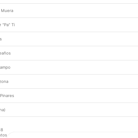
e Muera
 "Pa" Ti
s
eaños
 Campo
zona
 Pinares
na)
8

tos
