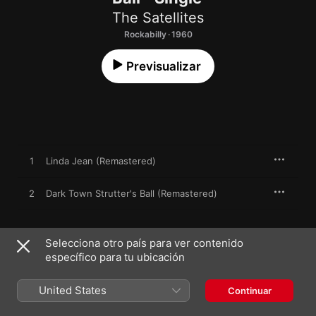
The Satellites
Rockabilly · 1960
Previsualizar
1
Linda Jean (Remastered)
2
Dark Town Strutter's Ball (Remastered)
Selecciona otro país para ver contenido
12 de enero de 1960

específico para tu ubicación
2 canciones, 4 minutos

℗ 2019 HOT DOG
United States
Continuar