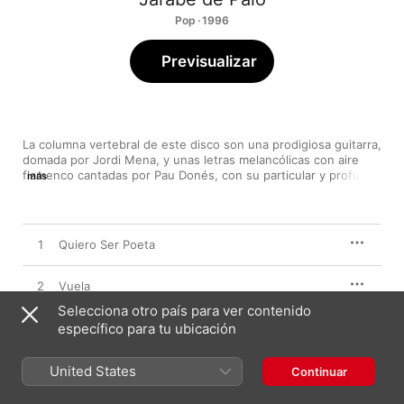
Pop · 1996
Previsualizar
La columna vertebral de este disco son una prodigiosa guitarra, 
domada por Jordi Mena, y unas letras melancólicas con aire 
flamenco cantadas por Pau Donés, con su particular y profunda 
más
voz. El álbum conjuga maravillosamente el blues, el rock, la 
música psicodélica, y ritmos caribeños, como se escucha en las 
canciones el "Lado oscuro", "Grita" y "No suelo compararme". 
Se incluye una versión acústica del tema que le da nombre al 
1
Quiero Ser Poeta
disco. El álbum debut de una de las bandas más 
representativas del Rock en español en la actualidad.
2
Vuela
Selecciona otro país para ver contenido
3
específico para tu ubicación
No Suelo Compararme
4
La Flaca
United States
Continuar