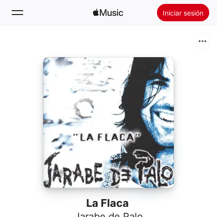
Iniciar sesión
Buscar
Inicio
Novedades
Instalar Apple Music
Radio
La Flaca
Jarabe de Palo