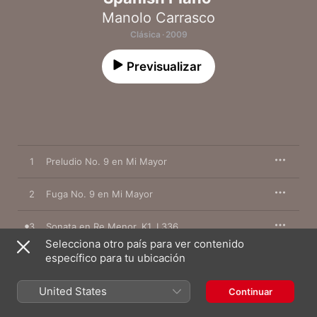
Manolo Carrasco
Clásica · 2009
Previsualizar
1
Preludio No. 9 en Mi Mayor
2
Fuga No. 9 en Mi Mayor
3
Sonata en Re Menor, K1, L336
Selecciona otro país para ver contenido
Sonata No. 23 en Fa Menor, Op. 67
específico para tu ubicación
4
"Appassionata": I. Allegro assai
Sonata No. 23 en Fa Menor, Op. 67
United States
5
Continuar
"Appassionata": II. Andante con moto