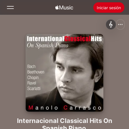
Iniciar sesión
Buscar
Inicio
Novedades
Instalar Apple Music
Radio
Internacional Classical Hits On
Spanish Piano