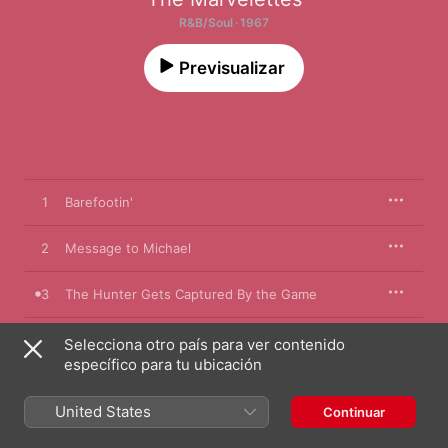
R&B/Soul · 1967
Previsualizar
1
Barefootin'
2
Message to Michael
3
The Hunter Gets Captured By the Game
4
When You're Young and In Love
Selecciona otro país para ver contenido
específico para tu ubicación
5
I Know Better
United States
Continuar
6
I Can't Turn Around