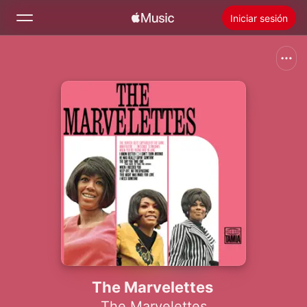
Iniciar sesión
Buscar
Inicio
Novedades
Instalar Apple Music
Radio
The Marvelettes
The Marvelettes