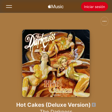
Iniciar sesión
Buscar
Inicio
Novedades
Instalar Apple Music
Radio
Hot Cakes (Deluxe Version)
The Darkness