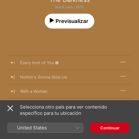
Hard rock · 2012
Previsualizar
1
Every Inch of You
2
Nothin's Gonna Stop Us
3
With a Woman
4
Keep Me Hangin' On
Selecciona otro país para ver contenido
específico para tu ubicación
5
Living Each Day Blind
United States
Continuar
6
Everybody Have a Good Time