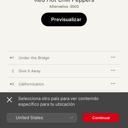
Alternativa · 2003
Previsualizar
1
Under the Bridge
2
Give It Away
3
Californication
4
Scar Tissue
Selecciona otro país para ver contenido
específico para tu ubicación
5
Soul to Squeeze
United States
Continuar
6
Otherside