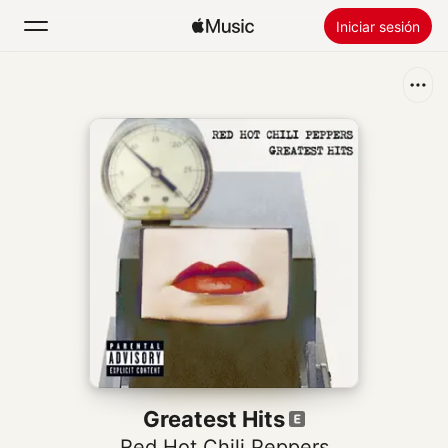
Iniciar sesión
Buscar
Inicio
Novedades
Instalar Apple Music
Radio
Greatest Hits
Red Hot Chili Peppers