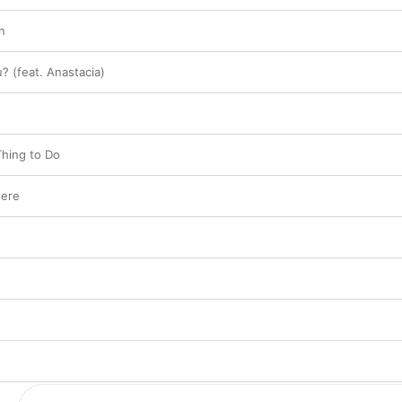
n
? (feat. Anastacia)
Thing to Do
here