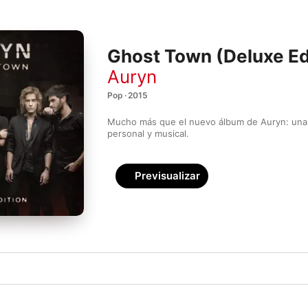
Ghost Town (Deluxe Ed
Auryn
Pop · 2015
Mucho más que el nuevo álbum de Auryn: una 
personal y musical.
Previsualizar