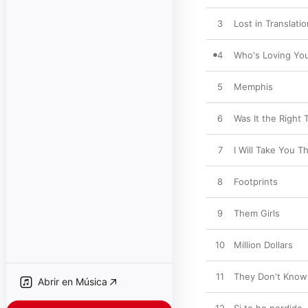
3
Lost in Translatio
4
Who's Loving You
5
Memphis
6
Was It the Right 
7
I Will Take You T
8
Footprints
9
Them Girls
10
Million Dollars
11
They Don't Know
Abrir en Música