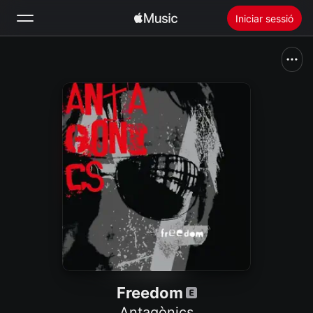
Iniciar sessió
Busca
Inici
Novetats
Instal·lar l’Apple Music
Ràdio
Freedom
Antagònics