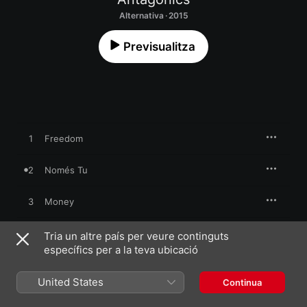
Alternativa · 2015
Previsualitza
1
Freedom
2
Només Tu
3
Money
4
Game Over
Tria un altre país per veure continguts
específics per a la teva ubicació
5
Voldria
United States
Continua
6
Home De Palla