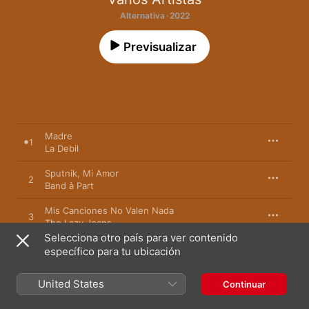
Alternativa · 2022
Previsualizar
Madre
1
La Debil
Sputnik, Mi Amor
2
Band à Part
Mis Canciones No Valen Nada
3
The Lazy Jeans
Selecciona otro país para ver contenido
Fiesta
específico para tu ubicación
4
El Hombre Elefante
United States
Continuar
Try To Imagine It
5
Idealipsticks