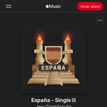
Iniciar sesión
Buscar
Inicio
Novedades
Instalar Apple Music
Radio
España - Single
Joe Crepúsculo