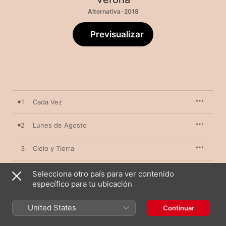
Alternativa · 2018
Previsualizar
1
Cada Vez
2
Lunes de Agosto
3
Cielo y Tierra
4
Retrato
Selecciona otro país para ver contenido
específico para tu ubicación
5
La Espera
United States
Continuar
6
Equidistancia