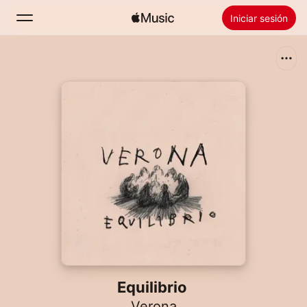
Iniciar sesión
Buscar
Inicio
Novedades
Instalar Apple Music
Radio
Equilibrio
Verona