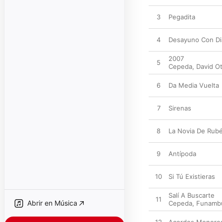
3
Pegadita
4
Desayuno Con D
2007
5
Cepeda
,
David O
6
Da Media Vuelta
7
Sirenas
8
La Novia De Rub
9
Antípoda
10
Si Tú Existieras
Salí A Buscarte
11
Abrir en Música
Cepeda
,
Funambu