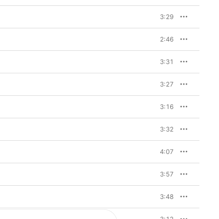
3:29
2:46
3:31
3:27
3:16
3:32
4:07
3:57
3:48