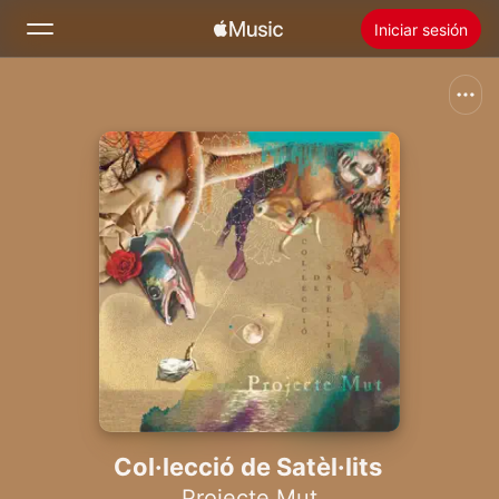
Iniciar sesión
Buscar
Inicio
Novedades
Instalar Apple Music
Radio
Col·lecció de Satèl·lits
Projecte Mut