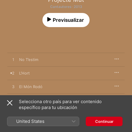
Cantautores · 2013
Previsualizar
1
No T’estim
2
L’Hort
3
El Món Rodó
4
Que Mos Donin
Selecciona otro país para ver contenido
específico para tu ubicación
5
Illa
United States
Continuar
6
Camí